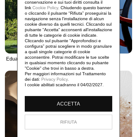
conservazione e sui tuoi diritti consulta il
link
Cookie Policy
.
Chiudendo questo banner
o cliccando il pulsante “Rifiuta” proseguirai la
navigazione senza l'installazione di alcun
cookie diverso da quelli tecnici. Cliccando sul
pulsante “Accetta”
acconsenti all'installazione
di tutte le categorie di cookie indicate.
Cliccando sul pulsante “Approfondisci e
configura” potrai scegliere in modo granulare
a quali singole categorie di cookie
acconsentire. Potrai modificare le tue scelte
Eduardo Chillida
Eduard Habicher
in qualsiasi momento cliccando su pulsante
"Cookie" che trovi in basso a destra.
Per maggiori informazioni sul Trattamento
dei dati:
Privacy Policy
.
I cookie abilitati scadranno il 04/02/2027.
ACCETTA
RIFIUTA