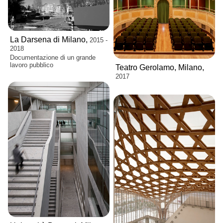
La Darsena di Milano,
2015 -
2018
Documentazione di un grande
lavoro pubblico
Teatro Gerolamo, Milano,
2017