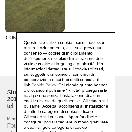
CONIX RDBM Architects
Questo sito utilizza cookie tecnici, necessari
al suo funzionamento, e — solo previo tuo
consenso — cookie di miglioramento
dell'esperienza, cookie di misurazione delle
visite e cookie di targeting e pubblicità. Per
informazioni dettagliate sui cookie utilizzati,
sui soggetti terzi coinvolti, sui tempi di
conservazione e sui tuoi diritti consulta il
link
Cookie Policy
.
Chiudendo questo banner
o cliccando il pulsante “Rifiuta” proseguirai la
Studio: via Brioschi, 26
navigazione senza l'installazione di alcun
20132 Milano
cookie diverso da quelli tecnici. Cliccando sul
tel. +39 339 17 53 482
pulsante “Accetta”
acconsenti all'installazione
di tutte le categorie di cookie indicate.
Cliccando sul pulsante “Approfondisci e
Menu
configura” potrai scegliere in modo granulare
Fotografie
a quali singole categorie di cookie