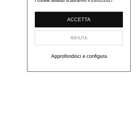
I cookie abilitati scadranno il 03/02/2027.
ACCETTA
RIFIUTA
Approfondisci e configura